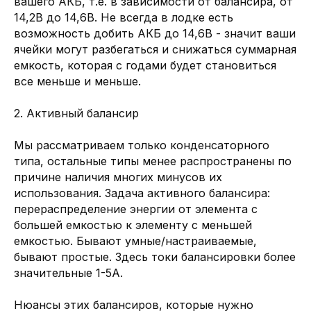
вашего АКБ, т.е. в зависимости от балансира, от
14,2В до 14,6В. Не всегда в лодке есть
возможность добить АКБ до 14,6В - значит ваши
ячейки могут разбегаться и снижаться суммарная
емкость, которая с годами будет становиться
все меньше и меньше.
2. Активный балансир
Мы рассматриваем только конденсаторного
типа, остальные типы менее распространены по
причине наличия многих минусов их
использования. Задача активного балансира:
перераспределение энергии от элемента с
большей емкостью к элементу с меньшей
LIFePO4 аккумуляторы
емкостью. Бывают умные/настраиваемые,
Подобрать литий-железо-фосфатные
бывают простые. Здесь токи балансировки более
аккумуляторы различной емкости
значительные 1-5А.
В КАТАЛОГ
Нюансы этих балансиров, которые нужно