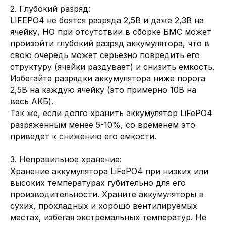
2. Глубокий разряд:
LIFEPO4 не боятся разряда 2,5В и даже 2,3В на
ячейку, НО при отсутствии в сборке БМС может
произойти глубокий разряд аккумулятора, что в
свою очередь может серьезно повредить его
структуру (ячейки раздувает) и снизить емкость.
Избегайте разрядки аккумулятора ниже порога
2,5В на каждую ячейку (это примерно 10В на
весь АКБ).
Так же, если долго хранить аккумулятор LiFePO4
разряженным менее 5-10%, со временем это
приведет к снижению его емкости.
3. Неправильное хранение:
Хранение аккумулятора LiFePO4 при низких или
высоких температурах губительно для его
производительности. Храните аккумуляторы в
LIFePO4 аккумуляторы
сухих, прохладных и хорошо вентилируемых
Подобрать литий-железо-фосфатные
местах, избегая экстремальных температур. Не
аккумуляторы различной емкости