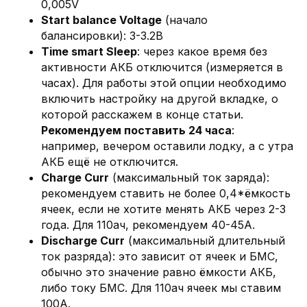
0,005V
Start balance Voltage
(начало
балансировки): 3-3.2В
Time smart Sleep
: через какое время без
активности АКБ отключится (измеряется в
часах). Для работы этой опции необходимо
включить настройку на другой вкладке, о
которой расскажем в конце статьи.
Рекомендуем поставить 24 часа
:
например, вечером оставили лодку, а с утра
АКБ ещё не отключится.
Charge Curr
(максимальный ток заряда):
рекомендуем ставить не более 0,4*ёмкость
ячеек, если не хотите менять АКБ через 2-3
года. Для 110ач, рекомендуем 40-45А.
Discharge Curr
(максимальный длительный
ток разряда): это зависит от ячеек и БМС,
обычно это значение равно ёмкости АКБ,
либо току БМС. Для 110ач ячеек мы ставим
100А.